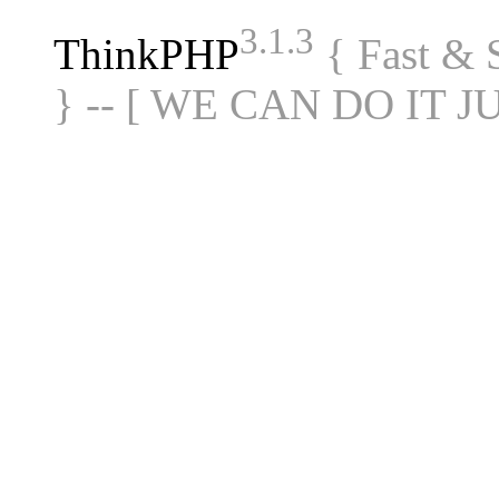
3.1.3
ThinkPHP
{ Fast &
} -- [ WE CAN DO IT J