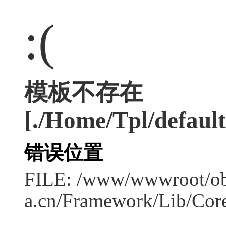
:(
模板不存在
[./Home/Tpl/default
错误位置
FILE: /www/wwwroot/o
a.cn/Framework/Lib/Cor